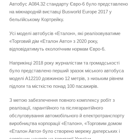
Автобус А084.32 стандарту Євро-6 було представлено
на міжнародній виставці Busworld Europe 2017 у
бельгійському Кортрейку.
Усі моделі автобусів «Еталон», які реалізовуватиме
«Торговий дім «Еталон Авто» з 2020 року,
відповідатимуть екологічним нормам Євро-6.
Наприкінці 2018 року журналістам та громадськості
було представлено перший зразок міського автобуса
моделі А12210 довжиною 12 метрів, з низьким рівнем
підлоги та місткістю понад 100 пасажирів.
З метою забезпечення повного комплексу робіт з
реалізації, гарантійного та післягарантійного
обслуговування автомобільного й електротранспорту
виробництва корпорації «Еталон», «Торговим домом
«Еталон Авто» було створено мережу дилерських і
сервісних центрів на території України.