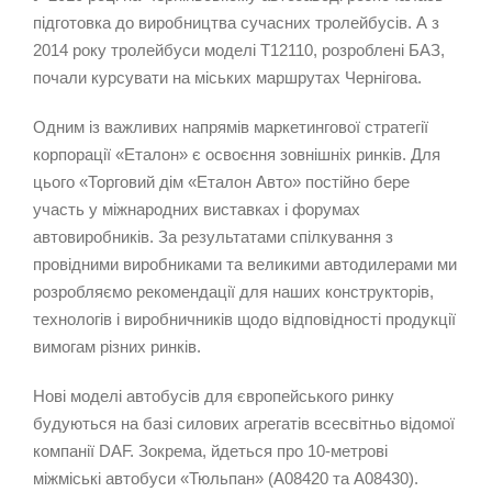
підготовка до виробництва сучасних тролейбусів. А з
2014 року тролейбуси моделі Т12110, розроблені БАЗ,
почали курсувати на міських маршрутах Чернігова.
Одним із важливих напрямів маркетингової стратегії
корпорації «Еталон» є освоєння зовнішніх ринків. Для
цього «Торговий дім «Еталон Авто» постійно бере
участь у міжнародних виставках і форумах
автовиробників. За результатами спілкування з
провідними виробниками та великими автодилерами ми
розробляємо рекомендації для наших конструкторів,
технологів і виробничників щодо відповідності продукції
вимогам різних ринків.
Нові моделі автобусів для європейського ринку
будуються на базі силових агрегатів всесвітньо відомої
компанії DAF. Зокрема, йдеться про 10-метрові
міжміські автобуси «Тюльпан» (А08420 та А08430).