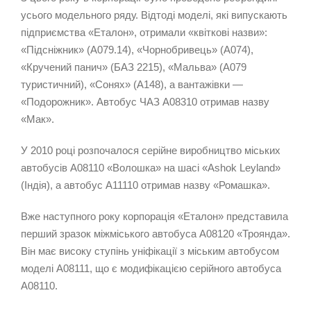
усього модельного ряду. Відтоді моделі, які випускають
підприємства «Еталон», отримали «квіткові назви»:
«Підсніжник» (А079.14), «Чорнобривець» (А074),
«Кручений панич» (БАЗ 2215), «Мальва» (А079
туристичний), «Сонях» (А148), а вантажівки —
«Подорожник». Автобус ЧАЗ А08310 отримав назву
«Мак».
У 2010 році розпочалося серійне виробництво міських
автобусів А08110 «Волошка» на шасі «Ashok Leyland»
(Індія), а автобус А11110 отримав назву «Ромашка».
Вже наступного року корпорація «Еталон» представила
перший зразок міжміського автобуса А08120 «Троянда».
Він має високу ступінь уніфікації з міським автобусом
моделі А08111, що є модифікацією серійного автобуса
А08110.