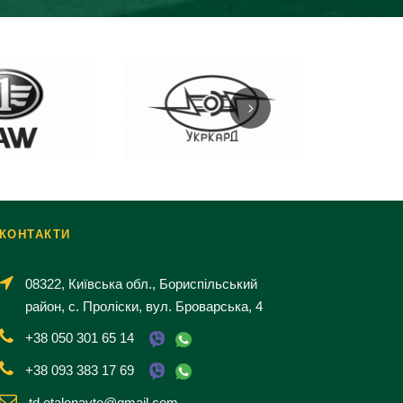
КОНТАКТИ
08322, Київська обл., Бориспільський
район, с. Проліски, вул. Броварська, 4
+38 050 301 65 14
+38 093 383 17 69
td.etalonavto@gmail.com