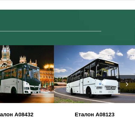
алон А08432
Еталон А08123