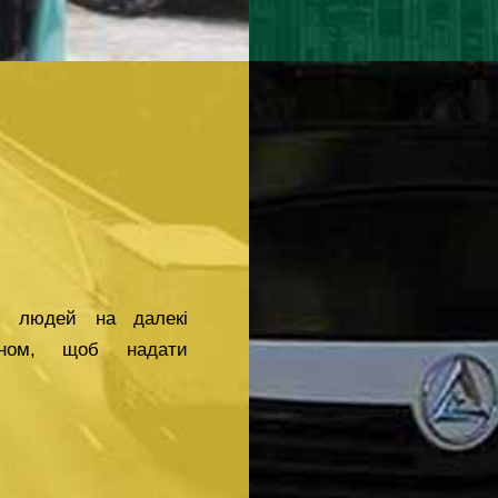
ня людей на далекі
чином, щоб надати