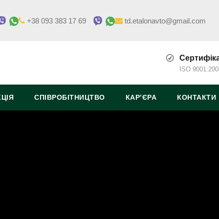
+38 093 383 17 69
td.etalonavto@gmail.com
Сертифік
ISO 9001:200
ЦІЯ
СПІВРОБІТНИЦТВО
КАР’ЄРА
КОНТАКТИ