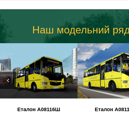
Наш модельний ря
Еталон А08116Ш
Еталон А081