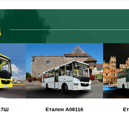
д
17Ш
Еталон А08116
Ет