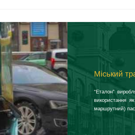
Міський тр
“Еталон” виробл
використання як
маршрутний) пас