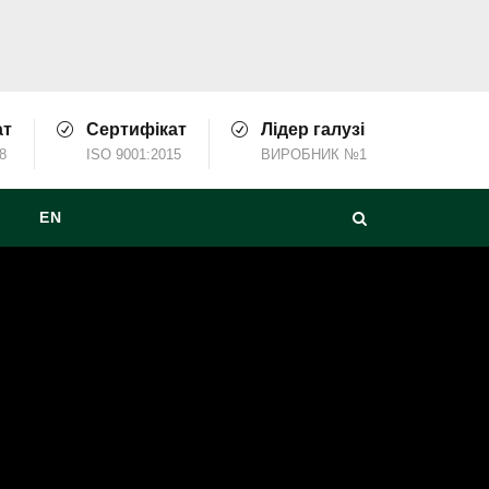
ат
Сертифікат
Лідер галузі
8
ISO 9001:2015
ВИРОБНИК №1
EN