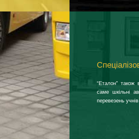
Спеціалізо
“Еталон” також 
саме шкільні ав
перевезень учнів